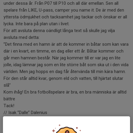
under dessa år. Från P07 till P10 och all där emellan. Sen all
spelare från LIKE, U-pass, camper you name it. De är med den
yttersta ödmjukhet och tacksamhet jag tackar och önskar er all
lycka. Inte bara på plan utan i livet.
För att avsluta denna oändligt långa text så skulle jag vilja
avsluta med detta:
”Det finna med en hamn är att de kommer in båtar som kan vara
där i en kvart, en timme, en dag eller ett år. Båtar kommer och
går men hamnen består. När jag kommer till er var jag en lite
jolle, idag lämnar jag som en lite större båt som ska ut i den vida
världen. Men jag hopps en dag får återvända till min kära hamn.
För den står alltid kvar, genom eld och vatten, till hjärtat slutar
slå”
Kom ihåg! En bra fotbollspelare är bra, en bra människa är alltid
bättre
Tack!
// Isak ”Dalle” Dalenius
Dela nyhet