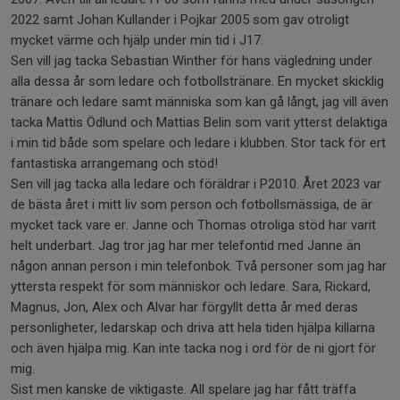
2022 samt Johan Kullander i Pojkar 2005 som gav otroligt
mycket värme och hjälp under min tid i J17.
Sen vill jag tacka Sebastian Winther för hans vägledning under
alla dessa år som ledare och fotbollstränare. En mycket skicklig
tränare och ledare samt människa som kan gå långt, jag vill även
tacka Mattis Ödlund och Mattias Belin som varit ytterst delaktiga
i min tid både som spelare och ledare i klubben. Stor tack för ert
fantastiska arrangemang och stöd!
Sen vill jag tacka alla ledare och föräldrar i P2010. Året 2023 var
de bästa året i mitt liv som person och fotbollsmässiga, de är
mycket tack vare er. Janne och Thomas otroliga stöd har varit
helt underbart. Jag tror jag har mer telefontid med Janne än
någon annan person i min telefonbok. Två personer som jag har
yttersta respekt för som människor och ledare. Sara, Rickard,
Magnus, Jon, Alex och Alvar har förgyllt detta år med deras
personligheter, ledarskap och driva att hela tiden hjälpa killarna
och även hjälpa mig. Kan inte tacka nog i ord för de ni gjort för
mig.
Sist men kanske de viktigaste. All spelare jag har fått träffa