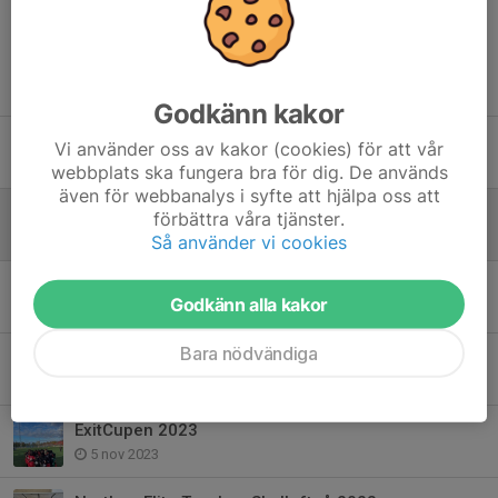
Tidigare nyheter
Godkänn kakor
Dags för uteträning
Vi använder oss av kakor (cookies) för att vår
18 jan 2024
webbplats ska fungera bra för dig. De används
även för webbanalys i syfte att hjälpa oss att
Tack och på återseende
förbättra våra tjänster.
18 dec 2023
Så använder vi cookies
Lotterförsäljning 2023
Godkänn alla kakor
17 dec 2023
Bara nödvändiga
Julmustförsäljning 2023
15 nov 2023
ExitCupen 2023
5 nov 2023