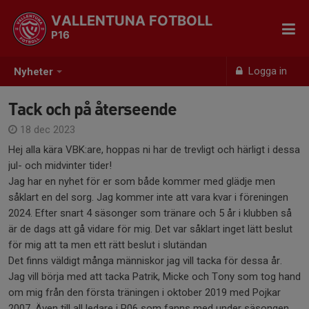
VALLENTUNA FOTBOLL
P16
Logga in
Nyheter
Tack och på återseende
18 dec 2023
Hej alla kära VBK:are, hoppas ni har de trevligt och härligt i dessa
jul- och midvinter tider!
Jag har en nyhet för er som både kommer med glädje men
såklart en del sorg. Jag kommer inte att vara kvar i föreningen
2024. Efter snart 4 säsonger som tränare och 5 år i klubben så
är de dags att gå vidare för mig. Det var såklart inget lätt beslut
för mig att ta men ett rätt beslut i slutändan
Det finns väldigt många människor jag vill tacka för dessa år.
Jag vill börja med att tacka Patrik, Micke och Tony som tog hand
om mig från den första träningen i oktober 2019 med Pojkar
2007. Även till all ledare i P06 som fanns med under säsongen