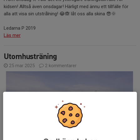
kidsen! Alltså även onsdagar! Härligt med ännu ett tillfälle för
alla att visa sin utstrålning! 😂🙈 låt oss alla skina 😎🌞
Ledarna P 2019
Läs mer
Utomhusträning
25 mar 2025
2 kommentarer