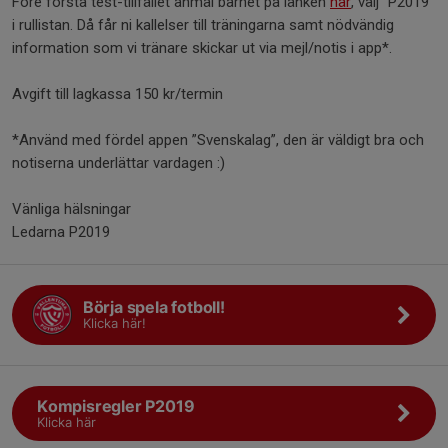
Före första test-tillfället anmäl barnet på länken
här
, välj "P2019"
i rullistan. Då får ni kallelser till träningarna samt nödvändig
information som vi tränare skickar ut via mejl/notis i app*.
Avgift till lagkassa 150 kr/termin
*Använd med fördel appen ”Svenskalag”, den är väldigt bra och
notiserna underlättar vardagen :)
Vänliga hälsningar
Ledarna P2019
Börja spela fotboll!
Klicka här!
Kompisregler P2019
Klicka här