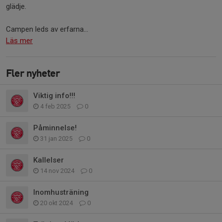
glädje.
Campen leds av erfarna...
Läs mer
Fler nyheter
Viktig info!!!
4 feb 2025
0
Påminnelse!
31 jan 2025
0
Kallelser
14 nov 2024
0
Inomhusträning
20 okt 2024
0