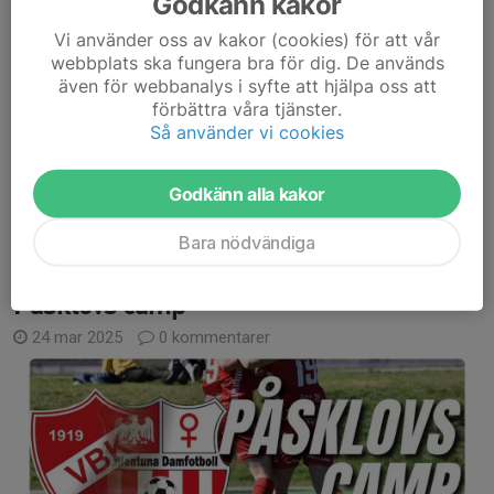
Godkänn kakor
Vi använder oss av kakor (cookies) för att vår
webbplats ska fungera bra för dig. De används
Äntligen!
även för webbanalys i syfte att hjälpa oss att
5 april är det nu äntligen dax att ta klivet ut på fotbollsplanen
förbättra våra tjänster.
igen! Som vi har längtat!
Så använder vi cookies
Träningstid 9.00-10.00 på lördagar.
Benskydd, fotbollsskor, kläder efter väder (tänk lager på lager så
Godkänn alla kakor
att baren kan ta...
Läs mer
Bara nödvändiga
Påsklovs camp
24 mar 2025
0 kommentarer