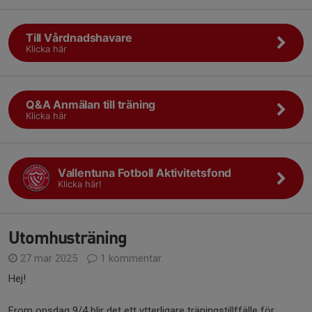
Till Vårdnadshavare
Klicka här
Q&A Anmälan till träning
Klicka här
Vallentuna Fotboll Aktivitetsfond
Klicka här!
Utomhusträning
27 mar 2025
1 kommentar
Hej!
From onsdag 9/4 blir det ett ytterligare träningstillffälle för