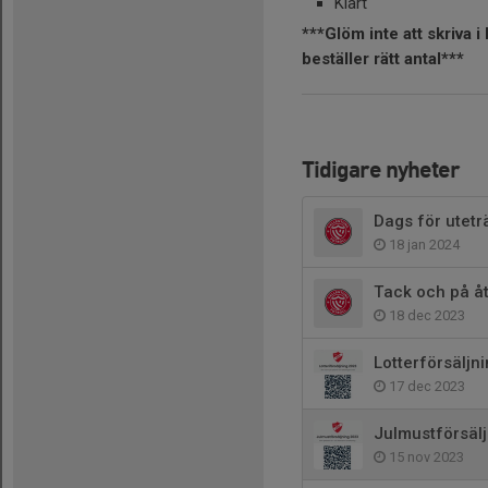
Klart
***Glöm inte att skriva i
beställer rätt antal***
Tidigare nyheter
Dags för utetr
18 jan 2024
Tack och på å
18 dec 2023
Lotterförsäljn
17 dec 2023
Julmustförsäl
15 nov 2023