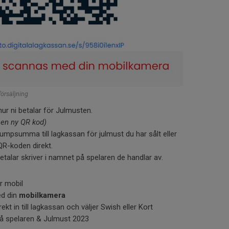
örsäljning
r ni betalar för Julmusten.
 en ny QR kod)
lumpsumma till lagkassan för julmust du har sålt eller
QR-koden direkt.
betalar skriver i namnet på spelaren de handlar av.
r mobil
d din
mobilkamera
t in till lagkassan och väljer Swish eller Kort
på spelaren & Julmust 2023