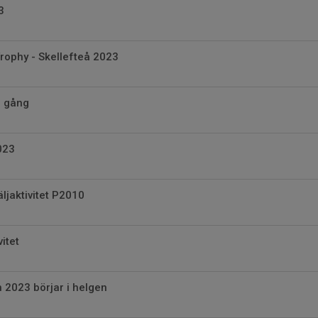
3
Trophy - Skellefteå 2023
l gång
023
ljaktivitet P2010
itet
n 2023 börjar i helgen