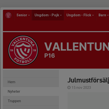
Senior
Ungdom - Pojk
Ungdom - Flick
Barn
VALLENTUN
P16
Julmustförsäl
Hem
15 nov 2023
Nyheter
Truppen