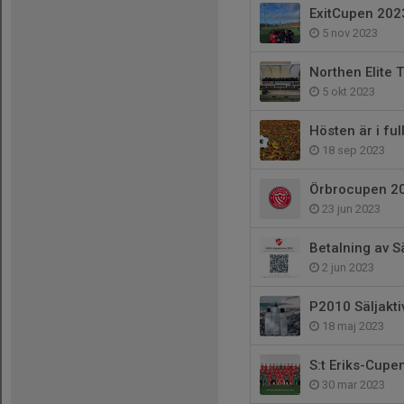
ExitCupen 202
5 nov 2023
Northen Elite 
5 okt 2023
Hösten är i ful
18 sep 2023
Örbrocupen 2
23 jun 2023
Betalning av Sä
2 jun 2023
P2010 Säljaktiv
18 maj 2023
S:t Eriks-Cupe
30 mar 2023