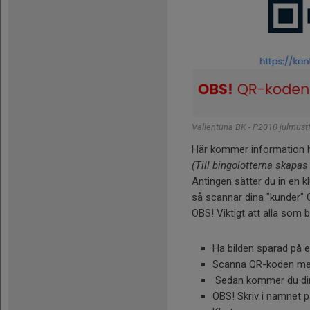
Vallentuna BK - P2010 julmustf
Här kommer information hu
(Till bingolotterna skapas
Antingen sätter du in en k
så scannar dina "kunder" 
OBS! Viktigt att alla som 
Ha bilden sparad på e
Scanna QR-koden me
Sedan kommer du direk
OBS! Skriv i namnet 