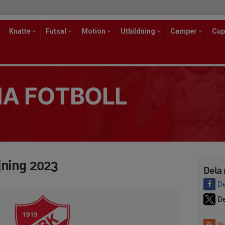
Knatte
Futsal
Motion
Utbildning
Camper
Cup
A FOTBOLL
jning 2023
Dela 
De
De