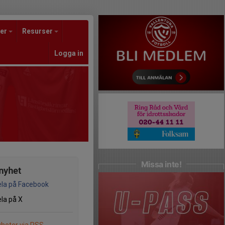
er
Resurser
Logga in
Missa inte!
nyhet
la på Facebook
la på X