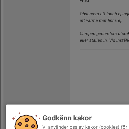
Frukt
Observera att lunch ej in
att värma mat finns ej.
Campen genomförs utomhu
eller ställas in. Vid instä
Godkänn kakor
Vi använder oss av kakor (cookies) för 