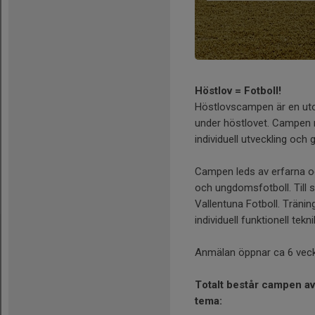
Höstlov = Fotboll!
Höstlovscampen är en uto
under höstlovet. Campen ri
individuell utveckling och g
Campen leds av erfarna oc
och ungdomsfotboll. Till 
Vallentuna Fotboll. Träni
individuell funktionell tekni
Anmälan öppnar ca 6 veck
Totalt består campen av
tema: