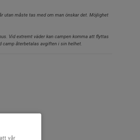
går utan måste tas med om man önskar det. Möjlighet
s. Vid extremt väder kan campen komma att flyttas
lld camp återbetalas avgiften i sin helhet.
att vår