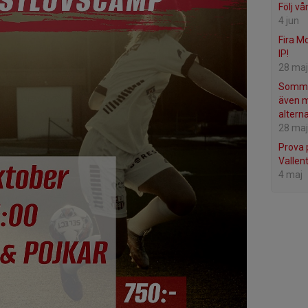
Följ vå
4 jun
Fira M
IP!
28 maj
Sommar
även 
alterna
28 maj
Prova 
Vallent
4 maj