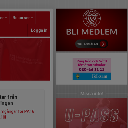
er
Resurser
Logga in
Missa inte!
ter från
ningen
amgångar för PA16
18!