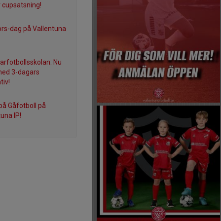
r cupsatsning!
ors-dag på Vallentuna
fotbollsskolan: Nu
med 3-dagars
tiv!
på Gåfotboll på
una IP!