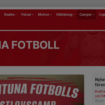
Knatte
Futsal
Motion
Utbildning
Camper
Cup
A FOTBOLL
Nyhe
före
Kvalfr
och PA
25 jun