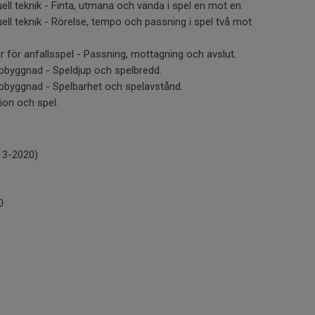
uell teknik - Finta, utmana och vända i spel en mot en.
uell teknik - Rörelse, tempo och passning i spel två mot
r för anfallsspel - Passning, mottagning och avslut.
ppbyggnad - Speldjup och spelbredd.
ppbyggnad - Spelbarhet och spelavstånd.
tion och spel.
013-2020)
0