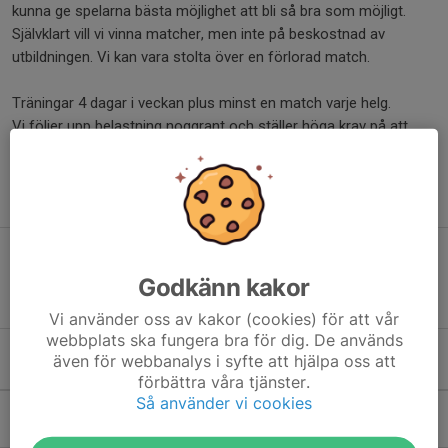
kunna ge spelarna bästa möjlighet att bli så bra som möjligt.
Självklart vill vi vinna matcher, men inte på beskostnad av
utbildningen. Vi kan vara stolta över en förlorad match.
Träningar 4 dagar i veckan plus minst en match varje helg.
Vi följer upp belastning noggrant och ställer höga krav på att
spelarna sköter skola, kost och sömn.
Vid eventuella frågor vänligen kontakta
Anders Skarin
Nyfiken på FA15?
Godkänn kakor
Registrera er här
Vi använder oss av kakor (cookies) för att vår
webbplats ska fungera bra för dig. De används
även för webbanalys i syfte att hjälpa oss att
Kommande aktiviteter
förbättra våra tjänster.
Så använder vi cookies
Sön 9/8
Match mot Sollentuna FK F15 A
17:00-18:45
Edsbergs Sportfält 3