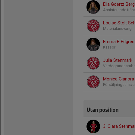
Ella Goertz Ber
Assisterande trän
Louise Stolt Sc
Materialansvarig
Emma B Edgren
Kassör
Julia Stenmark
Värdegrundsamb
Monica Gianora
Försäljningsansva
Utan position
3. Clara Stenma