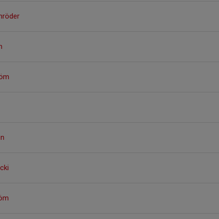
chröder
n
röm
on
cki
röm