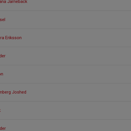
ana Jarnebäck
sel
ra Eriksson
nder
on
enberg Joshed
k
der