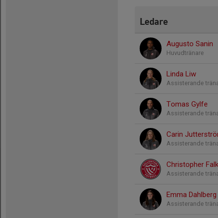
Ledare
Augusto Sanin
Huvudtränare
Linda Liw
Assisterande trän
Tomas Gylfe
Assisterande trän
Carin Jutterstr
Assisterande trän
Christopher Falk
Assisterande trän
Emma Dahlberg
Assisterande trän