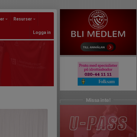
er
Resurser
Logga in
Missa inte!