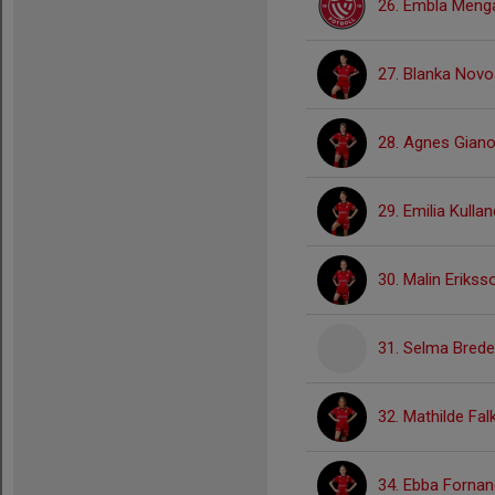
26. Embla Meng
27. Blanka Novo
28. Agnes Giano
29. Emilia Kulla
30. Malin Erikss
31. Selma Bred
32. Mathilde Fal
34. Ebba Fornan