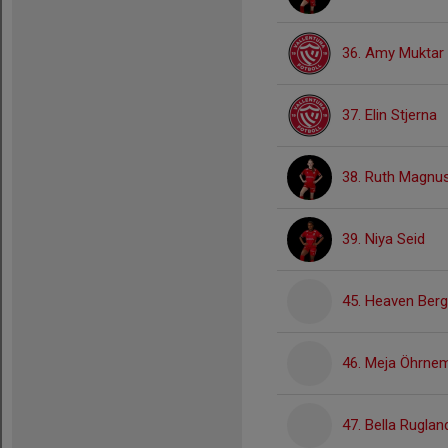
36. Amy Muktar
37. Elin Stjerna
38. Ruth Magnu
39. Niya Seid
45. Heaven Ber
46. Meja Öhrne
47. Bella Ruglan