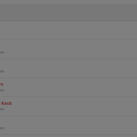
are
are
öm
are
 Kesti
are
are