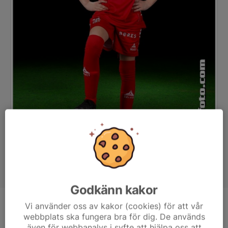
Godkänn kakor
Vi använder oss av kakor (cookies) för att vår
Position
-
webbplats ska fungera bra för dig. De används
Ålder
12 år
även för webbanalys i syfte att hjälpa oss att