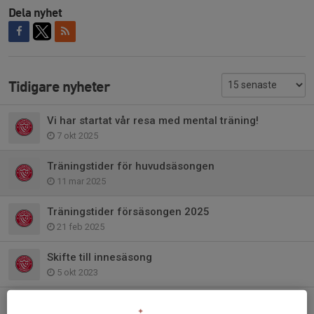
Dela nyhet
Tidigare nyheter
Vi har startat vår resa med mental träning!
7 okt 2025
Träningstider för huvudsäsongen
11 mar 2025
Träningstider försäsongen 2025
21 feb 2025
Skifte till innesäsong
5 okt 2023
Övergång till att träna ute