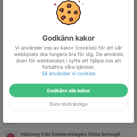
5 mar 2023
Nytt år - ny säsong!
5 jan 2023
Träningstider fram till nyår
Godkänn kakor
19 okt 2022
Vi använder oss av kakor (cookies) för att vår
webbplats ska fungera bra för dig. De används
Lagets regler
även för webbanalys i syfte att hjälpa oss att
15 sep 2022
förbättra våra tjänster.
Så använder vi cookies
Dags att gå ut!
8 mar 2022
Godkänn alla kakor
Interimkonsult Uthamra AB fortsätter stötta oss!
29 dec 2021
Bara nödvändiga
Hälsning från Damlandslagets Amanda Ilestedt
6 maj 2021
Hälsning från Damlandslagets Olivia Schough