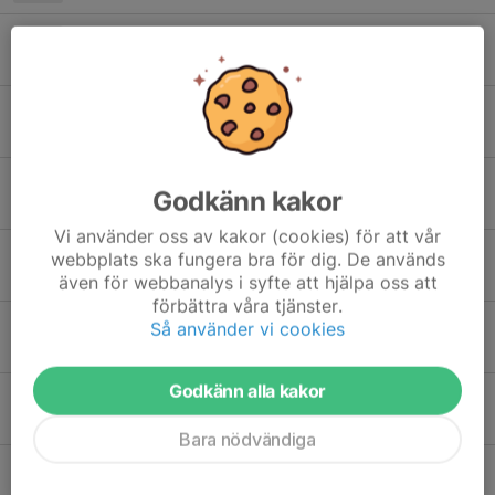
Skifte till innesäsong
5 okt 2023
Övergång till att träna ute
5 mar 2023
Nytt år - ny säsong!
Godkänn kakor
5 jan 2023
Vi använder oss av kakor (cookies) för att vår
Träningstider fram till nyår
webbplats ska fungera bra för dig. De används
19 okt 2022
även för webbanalys i syfte att hjälpa oss att
förbättra våra tjänster.
Lagets regler
Så använder vi cookies
15 sep 2022
Godkänn alla kakor
Dags att gå ut!
8 mar 2022
Bara nödvändiga
Interimkonsult Uthamra AB fortsätter stötta oss!
29 dec 2021