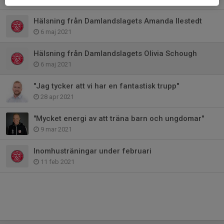
Hälsning från Damlandslagets Amanda Ilestedt
6 maj 2021
Hälsning från Damlandslagets Olivia Schough
6 maj 2021
"Jag tycker att vi har en fantastisk trupp"
28 apr 2021
"Mycket energi av att träna barn och ungdomar"
9 mar 2021
Inomhusträningar under februari
11 feb 2021