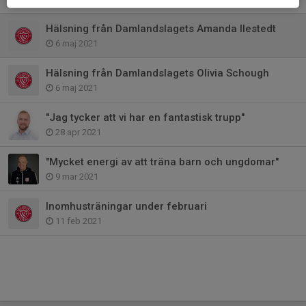
Hälsning från Damlandslagets Amanda Ilestedt
6 maj 2021
Hälsning från Damlandslagets Olivia Schough
6 maj 2021
"Jag tycker att vi har en fantastisk trupp"
28 apr 2021
"Mycket energi av att träna barn och ungdomar"
9 mar 2021
Inomhusträningar under februari
11 feb 2021