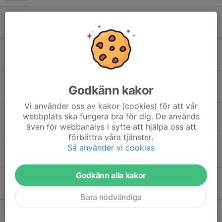
Skifte till innesäsong
5 okt 2023
Övergång till att träna ute
5 mar 2023
Nytt år - ny säsong!
Godkänn kakor
5 jan 2023
Vi använder oss av kakor (cookies) för att vår
Träningstider fram till nyår
webbplats ska fungera bra för dig. De används
19 okt 2022
även för webbanalys i syfte att hjälpa oss att
förbättra våra tjänster.
Lagets regler
Så använder vi cookies
15 sep 2022
Godkänn alla kakor
Dags att gå ut!
8 mar 2022
Bara nödvändiga
Interimkonsult Uthamra AB fortsätter stötta oss!
29 dec 2021