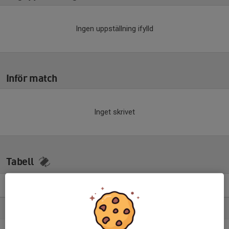
Ingen uppställning ifylld
Inför match
Inget skrivet
Tabell
P19 Div.1 2026 - Region 5
M
+/-
P
1. FC Stockholm Internazionale
15
61
42