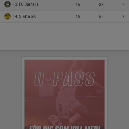
13. FC Järfälla
15
-38
6
14. Slätta SK
15
-55
3