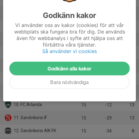
2. Älvsjö AIK FF
15
39
38
Godkänn kakor
3. Falu BS FK
15
26
36
Vi använder oss av kakor (cookies) för att vår
4. Enköping SK FK
15
30
31
webbplats ska fungera bra för dig. De används
även för webbanalys i syfte att hjälpa oss att
5. BK Karlbergare
15
11
30
förbättra våra tjänster.
Så använder vi cookies
6. FC Gute
15
14
26
7. Vallentuna BK
15
10
22
Godkänn alla kakor
8. Hammarby TFF Herrfotboll
15
-5
20
Bara nödvändiga
9. Upsala IF Fotboll
15
-18
14
10. FC Arlanda
15
-12
13
11. Sandvikens IF
15
-29
13
12. Sandvikens AIK FK
15
-34
8