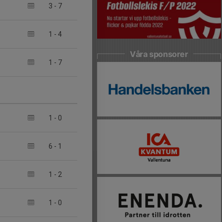
3
-
7
1
-
4
Våra sponsorer
1
-
7
1
-
0
6
-
1
1
-
2
1
-
0