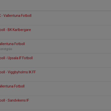
 - Vallentuna Fotboll
n
boll - BK Karlbergare
allentuna Fotboll
Konstgräs
oll - Upsala IF Fotboll
boll - Viggbyholms IK FF
allentuna Fotboll
oll - Sandvikens IF