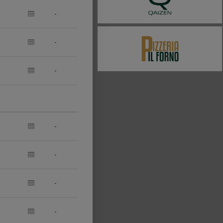
-
-
-
-
-
-
-