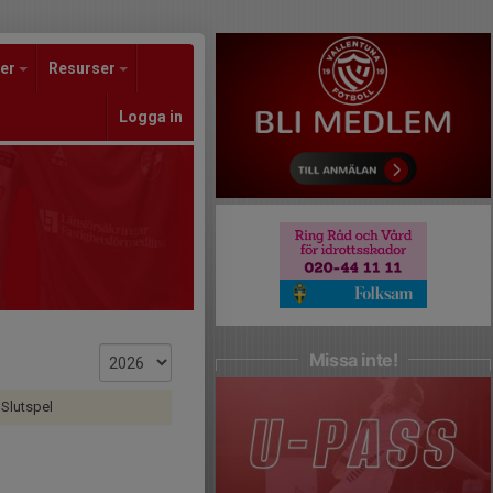
er
Resurser
Logga in
Missa inte!
Slutspel