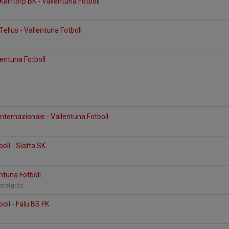
rrtorp BK - Vallentuna Fotboll
ellus - Vallentuna Fotboll
lentuna Fotboll
nternazionale - Vallentuna Fotboll
1
oll - Slätta SK
ntuna Fotboll
Konstgräs
oll - Falu BS FK