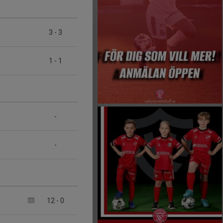
3
-
3
1
-
1
-
-
12
-
0