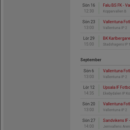
Sön 16
Falu BS FK - Va
12:30
Kopparvallen B
Sön 23
Vallentuna Fot
13:00
Vallentuna IP 2
Lör 29
BK Karlbergare
15:00
Stadshagens IP 
September
Sön 6
Vallentuna Fot
13:00
Vallentuna IP 2
Lör 12
Upsala IF Fotbo
14:35
Ekebydalen IP K
Sön 20
Vallentuna Fotb
13:00
Vallentuna IP 2
Sön 27
Sandvikens IF -
14:00
Jernvallens Are