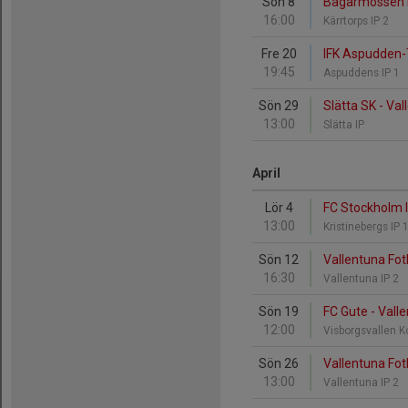
Sön 8
Bagarmossen Kä
16:00
Kärrtorps IP 2
Fre 20
IFK Aspudden-T
19:45
Aspuddens IP 1
Sön 29
Slätta SK - Val
13:00
Slätta IP
April
Lör 4
FC Stockholm I
13:00
Kristinebergs IP 
Sön 12
Vallentuna Fotb
16:30
Vallentuna IP 2
Sön 19
FC Gute - Valle
12:00
Visborgsvallen 
Sön 26
Vallentuna Fotb
13:00
Vallentuna IP 2