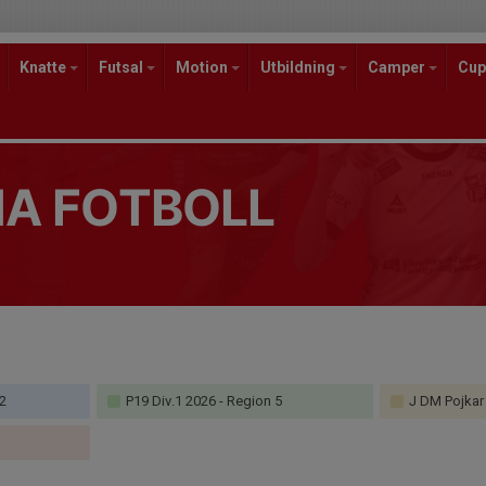
Knatte
Futsal
Motion
Utbildning
Camper
Cup
A FOTBOLL
2
P19 Div.1 2026 - Region 5
J DM Pojkar 