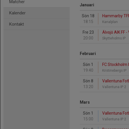
Matcher
Januari
Kalender
Sön 18
Hammarby TFF 
18:15
Kanalplan
Kontakt
Fre 23
Älvsjö AIK FF -
20:00
Skytteholms IP
Februari
Sön 1
FC Stockholm I
19:40
Kristinebergs IP
Sön 8
Vallentuna Fot
13:20
Vallentuna IP 2
Mars
Sön 1
Vallentuna Fotb
15:00
Vallentuna IP 2