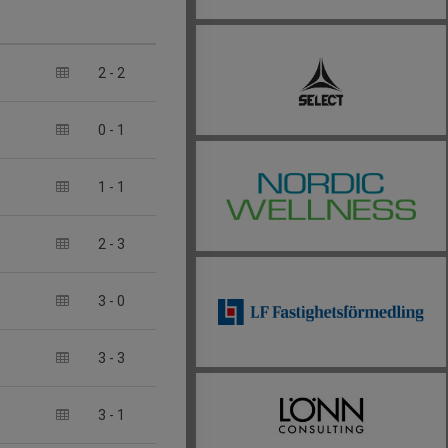
2
-
2
0
-
1
1
-
1
2
-
3
3
-
0
3
-
3
3
-
1