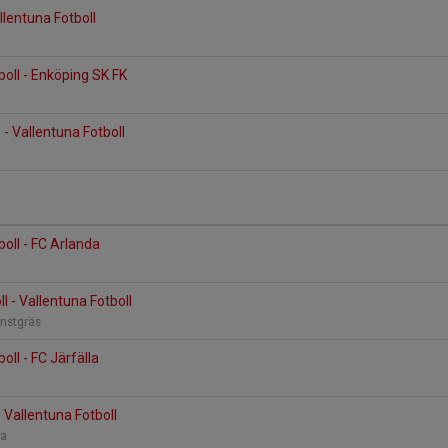
llentuna Fotboll
boll - Enköping SK FK
 - Vallentuna Fotboll
1
boll - FC Arlanda
ll - Vallentuna Fotboll
onstgräs
oll - FC Järfälla
 Vallentuna Fotboll
na