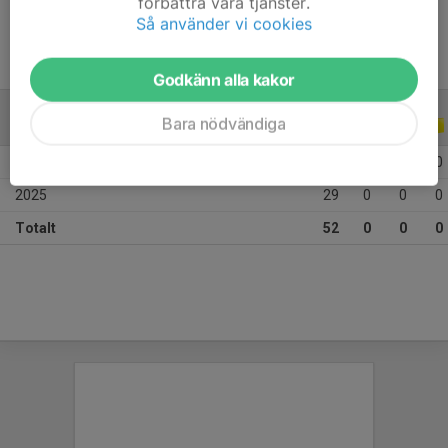
förbättra våra tjänster.
Så använder vi cookies
Godkänn alla kakor
Bara nödvändiga
ALLA SERIER
ALLA ÅR
2026
23
0
0
0
2025
29
0
0
0
Totalt
52
0
0
0