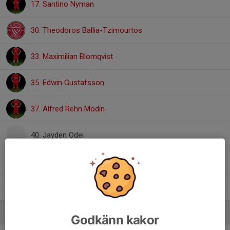
17. Santino Nyman
30. Theodoros Ballia-Tzimourtos
33. Maximilian Blomqvist
35. Edwin Gustafsson
37. Alfred Rehn Modin
40. Jayden Odei
Casper Engström
, PA15
Ilyes Machouk
Ledare
Godkänn kakor