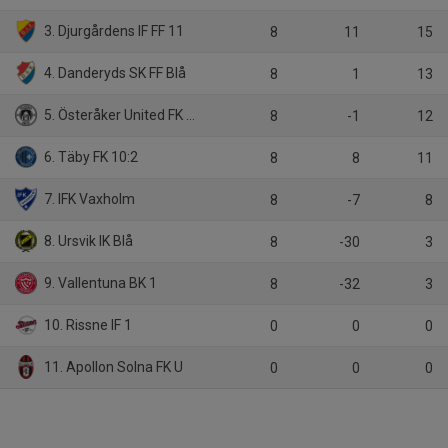
3. Djurgårdens IF FF 11
8
11
15
4. Danderyds SK FF Blå
8
1
13
5. Österåker United FK A1 Svart
8
-1
12
6. Täby FK 10:2
8
8
11
7. IFK Vaxholm
8
-7
8
8. Ursvik IK Blå
8
-30
3
9. Vallentuna BK 1
8
-32
3
10. Rissne IF 1
0
0
0
11. Apollon Solna FK U
0
0
0