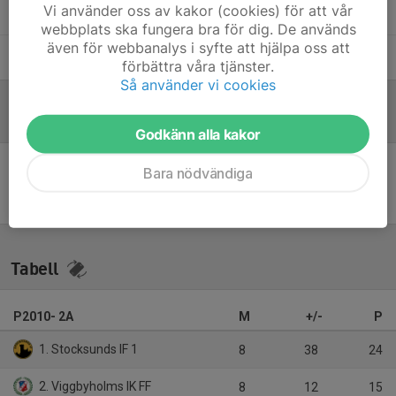
Vi använder oss av kakor (cookies) för att vår
Hugo Gomes
Huvudtränare
webbplats ska fungera bra för dig. De används
även för webbanalys i syfte att hjälpa oss att
Jonathan Dahlén
Assisterande tränare
förbättra våra tjänster.
Så använder vi cookies
Referat
Godkänn alla kakor
Bara nödvändiga
Inget referat skrivet
Tabell
P2010- 2A
M
+/-
P
1. Stocksunds IF 1
8
38
24
2. Viggbyholms IK FF
8
12
15