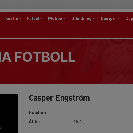
Knatte
Futsal
Motion
Utbildning
Camper
Cup
A FOTBOLL
Casper Engström
Position
-
Ålder
15 år