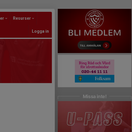
er
Resurser
Logga in
Missa inte!