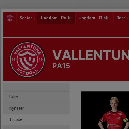
Senior
Ungdom - Pojk
Ungdom - Flick
Barn
VALLENTUN
PA15
Hem
Nyheter
Truppen