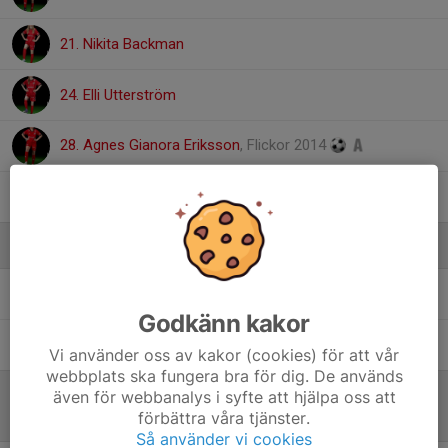
21. Nikita Backman
24. Elli Utterström
28. Agnes Gianora Eriksson
, Flickor 2014
31. Alice Lingemark
Ledare
Alastair Wither
Huvudtränare | Värdegrundsambassadör
Godkänn kakor
Therese Nordlund
Assisterande tränare |
Materialansvarig
Vi använder oss av kakor (cookies) för att vår
webbplats ska fungera bra för dig. De används
även för webbanalys i syfte att hjälpa oss att
förbättra våra tjänster.
Referat
Så använder vi cookies