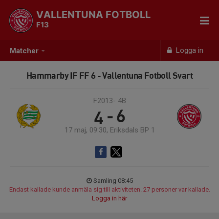
VALLENTUNA FOTBOLL
F13
Logga in
Matcher
Hammarby IF FF 6 - Vallentuna Fotboll Svart
F2013- 4B
4 - 6
17 maj, 09:30, Eriksdals BP 1
Samling 08:45
Endast kallade kunde anmäla sig till aktiviteten. 27 personer var kallade.
Logga in här