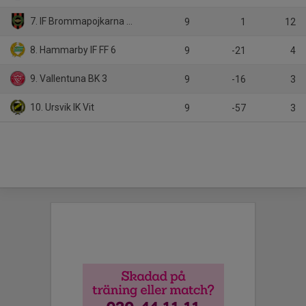
7. IF Brommapojkarna 2013-4
9
1
12
8. Hammarby IF FF 6
9
-21
4
9. Vallentuna BK 3
9
-16
3
10. Ursvik IK Vit
9
-57
3