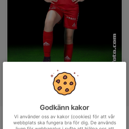
Godkänn kakor
Vi använder oss av kakor (cookies) för att vår
Position
-
webbplats ska fungera bra för dig. De används
Ålder
12 år
även för webbanalys i syfte att hjälpa oss att