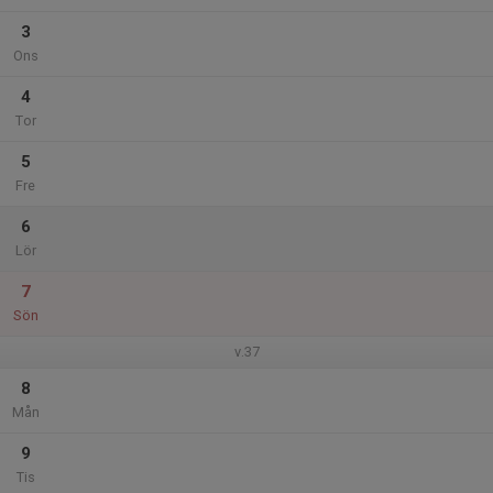
3
Ons
4
Tor
5
Fre
6
Lör
7
Sön
v.37
8
Mån
9
Tis