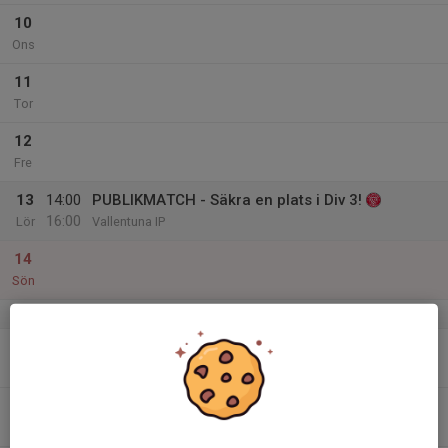
10
Ons
11
Tor
12
Fre
13
14:00
PUBLIKMATCH - Säkra en plats i Div 3!
16:00
Lör
Vallentuna IP
14
Sön
v.38
15
Mån
16
Tis