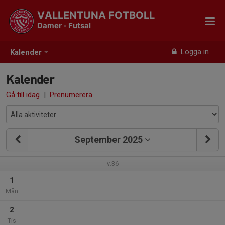
VALLENTUNA FOTBOLL
Damer - Futsal
Logga in
Kalender
Kalender
Gå till idag
|
Prenumerera
September 2025
v.36
1
Mån
2
Tis