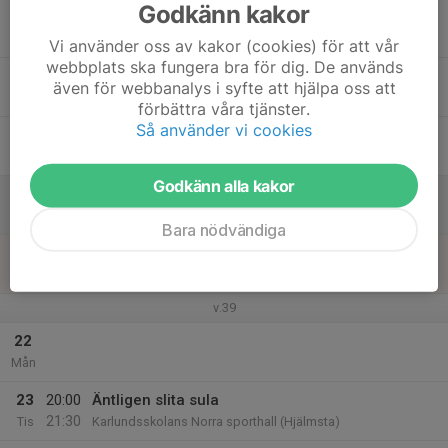
Godkänn kakor
17
Ons
Vi använder oss av kakor (cookies) för att vår
webbplats ska fungera bra för dig. De används
18
även för webbanalys i syfte att hjälpa oss att
Tor
förbättra våra tjänster.
Så använder vi cookies
19
Fre
Godkänn alla kakor
20
Lör
Bara nödvändiga
21
Sön
v.39
22
Mån
23
20:00
Äntligen slita sula
21:30
Tis
Karlundsskolans Norra sporthall (Hjälmsta)