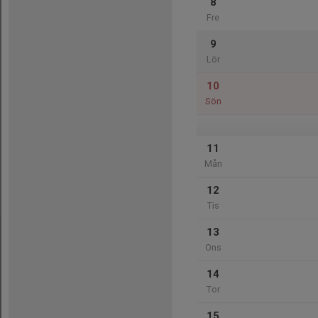
8
Fre
9
Lör
10
Sön
11
Mån
12
Tis
13
Ons
14
Tor
15