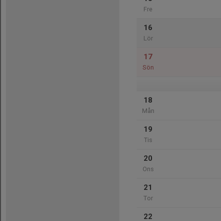
Fre
16
Lör
17
Sön
18
Mån
19
Tis
20
Ons
21
Tor
22