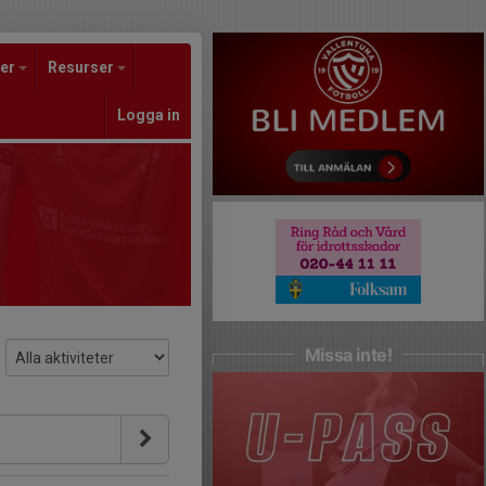
er
Resurser
Logga in
Missa inte!