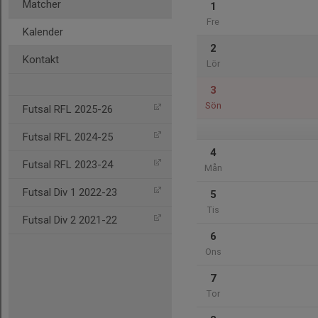
Matcher
1
Fre
Kalender
2
Kontakt
Lör
3
Sön
Futsal RFL 2025-26
Futsal RFL 2024-25
4
Futsal RFL 2023-24
Mån
Futsal Div 1 2022-23
5
Tis
Futsal Div 2 2021-22
6
Ons
7
Tor