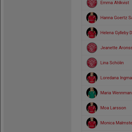
Emma Ahlkvist
Hanna Goertz S
Helena Gylleby 
Jeanette Arons
Lina Schölin
Loredana Ingm
Maria Wennman
Moa Larsson
Monica Malmst