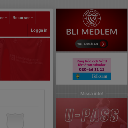
er
Resurser
Logga in
Missa inte!