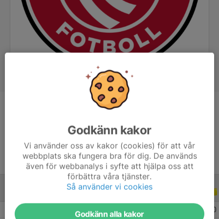
Position
-
Ålder
34 år
Godkänn kakor
Vi använder oss av kakor (cookies) för att vår
webbplats ska fungera bra för dig. De används
även för webbanalys i syfte att hjälpa oss att
förbättra våra tjänster.
Så använder vi cookies
ALLA SERIER
ALLA ÅR
2026
8
0
0
0
Godkänn alla kakor