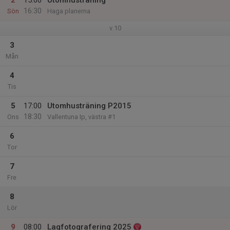
2
15:00
Utomhusträning
16:30
Sön
Haga planerna
v.10
3
Mån
4
Tis
5
17:00
Utomhusträning P2015
18:30
Ons
Vallentuna Ip, västra #1
6
Tor
7
Fre
8
Lör
9
08:00
Lagfotografering 2025