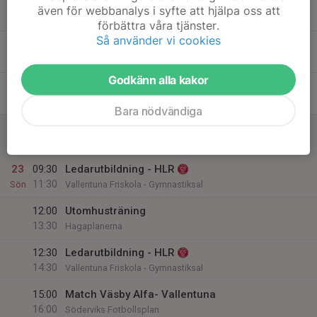
19
17:00
Utomhusträning P2015
även för webbanalys i syfte att hjälpa oss att
18:30
Ons
Vallentuna Ip, västra #1
förbättra våra tjänster.
Så använder vi cookies
20
Tor
Godkänn alla kakor
21
Fre
Bara nödvändiga
22
Lör
23
09:30
Ledarutbildning - HLR
11:30
Sön
Vallentuna Friskola - Gymnastiksal
12:00
Utomhusträning
13:30
Hagaplanerna
12:30
Ledarutbildning - HLR
14:30
Vallentuna Friskola - Gymnastiksal
15:00
Match Väsby Alfa- Vallentuna
16:00
Söderviks Fotbollsplan