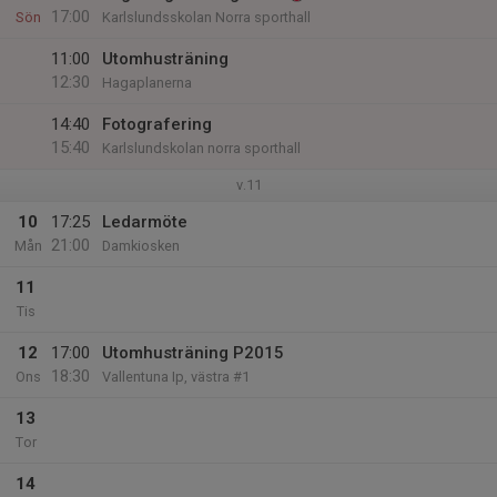
17:00
Sön
Karlslundsskolan Norra sporthall
11:00
Utomhusträning
12:30
Hagaplanerna
14:40
Fotografering
15:40
Karlslundskolan norra sporthall
v.11
10
17:25
Ledarmöte
21:00
Mån
Damkiosken
11
Tis
12
17:00
Utomhusträning P2015
18:30
Ons
Vallentuna Ip, västra #1
13
Tor
14