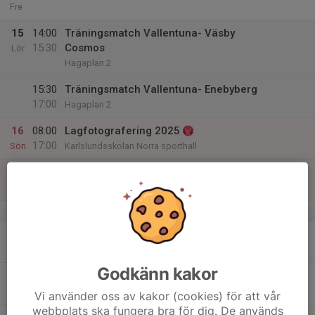
Fre
15
14:00
Träningsmatch Vallentuna- Väsby
15:30
Cosmos
Lör
Hagaplan 2
15:30
Träningsmatch Vallentuna- Enebyberg
17:00
Hagaplan 2
16
08:00
Lagfotografering 2025
17:00
Sön
Karlslundsskolan Norra sporthall
11:00
Utomhusträning
12:30
Hagaplanerna
v.12
17
Mån
Godkänn kakor
18
Tis
Vi använder oss av kakor (cookies) för att vår
webbplats ska fungera bra för dig. De används