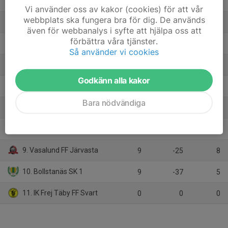
2. IF Brommapojkarna P11-3
9
26
22
Vi använder oss av kakor (cookies) för att vår
webbplats ska fungera bra för dig. De används
3. FC Djursholm 2
9
3
15
även för webbanalys i syfte att hjälpa oss att
förbättra våra tjänster.
4. Vallentuna BK
9
-20
12
Så använder vi cookies
5. Spånga IS FK U
9
-1
11
Godkänn alla kakor
6. Täby FK 51
9
-2
10
Bara nödvändiga
7. Djurgårdens IF FF 9
9
-25
10
8. Sollentuna FK P15 U
9
-14
8
9. Vasalund FF Järvasta
9
-25
8
10. Bollstanäs SK 1
9
-37
5
11. IK Frej Täby FF Svart
0
0
0