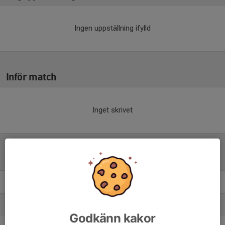
Ingen uppställning ifylld
Inför match
Inget skrivet
Tabell
P2011- 1A
M
+/-
P
1. AIK Framtid FK 1
9
95
27
Godkänn kakor