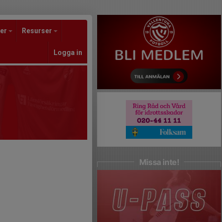
er
Resurser
Logga in
Missa inte!