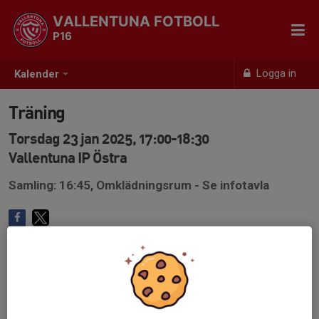
VALLENTUNA FOTBOLL
P16
Logga in
Kalender
Träning
Torsdag 23 jan 2025, 17:00-18:30
Vallentuna IP Östra
Samling: 16:45, Omklädningsrum - Se infotavla