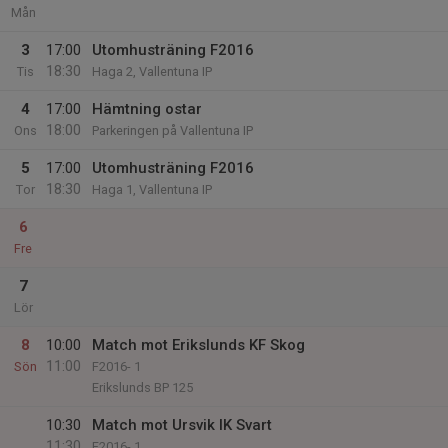
Mån
3
17:00
Utomhusträning F2016
18:30
Tis
Haga 2, Vallentuna IP
4
17:00
Hämtning ostar
18:00
Ons
Parkeringen på Vallentuna IP
5
17:00
Utomhusträning F2016
18:30
Tor
Haga 1, Vallentuna IP
6
Fre
7
Lör
8
10:00
Match mot Erikslunds KF Skog
11:00
Sön
F2016- 1
Erikslunds BP 125
10:30
Match mot Ursvik IK Svart
11:30
F2016- 1