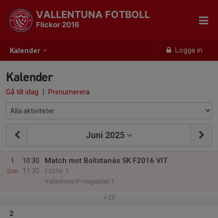
VALLENTUNA FOTBOLL
Flickor 2016
Logga in
Kalender
Kalender
Gå till idag
|
Prenumerera
Juni 2025
1
10:30
Match mot Bollstanäs SK F2016 VIT
11:30
Sön
F2016- 1
Vallentuna IP-Hagaplan 1
v.23
2