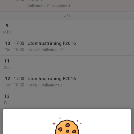
Vallentuna IP-Hagaplan 1
v.24
9
Mån
10
17:00
Utomhusträning F2016
18:30
Tis
Haga 2, Vallentuna IP
11
Ons
12
17:00
Utomhusträning F2016
18:30
Tor
Haga 1, Vallentuna IP
13
Fre
14
Lör
15