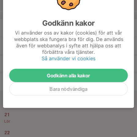
Sön
v.25
Godkänn kakor
16
Mån
Vi använder oss av kakor (cookies) för att vår
webbplats ska fungera bra för dig. De används
17
även för webbanalys i syfte att hjälpa oss att
Tis
förbättra våra tjänster.
Så använder vi cookies
18
Ons
Godkänn alla kakor
19
Tor
Bara nödvändiga
20
Fre
21
Lör
22