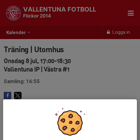
VALLENTUNA FOTBOLL
Flickor 2014
Logga in
Kalender
Träning | Utomhus
Onsdag 8 jul, 17:00-18:30
Vallentuna IP | Västra #1
Samling: 16:55