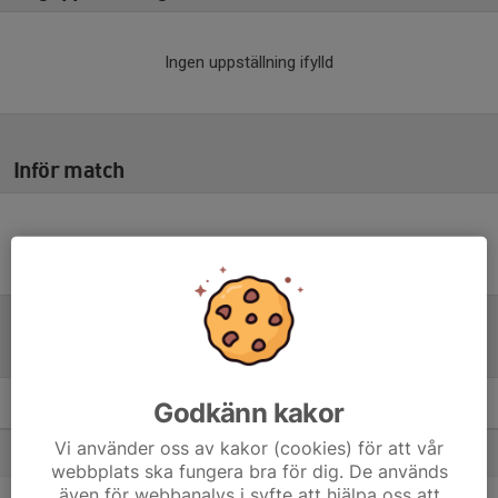
Ingen uppställning ifylld
Inför match
Inget skrivet
Tabell
Godkänn kakor
F2011- 1A
M
+/-
P
Vi använder oss av kakor (cookies) för att vår
1. Täby FK FA
10
35
25
webbplats ska fungera bra för dig. De används
även för webbanalys i syfte att hjälpa oss att