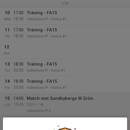
v.33
10
17:00
Träning - FA15
18:30
Mån
Vallentuna IP - Västra #1
11
17:00
Träning - FA15
18:30
Tis
Vallentuna IP - Västra #1
12
Ons
13
18:30
Träning - FA15
20:00
Tor
Vallentuna IP - Östra #1
14
18:30
Träning - FA15
20:00
Fre
Vallentuna IP - Västra #1
15
14:00
Match mot Sundbybergs IK Grön
15:45
Lör
F2011- 1A
Vallentuna IP 2
16
Sön