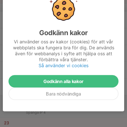
v.34
17
17:00
Träning - FA15
18:30
Mån
Vallentuna IP - Västra #1
Godkänn kakor
18
17:00
Träning - FA15
18:30
Tis
Vallentuna IP - Västra #1
Vi använder oss av kakor (cookies) för att vår
webbplats ska fungera bra för dig. De används
19
även för webbanalys i syfte att hjälpa oss att
Ons
förbättra våra tjänster.
Så använder vi cookies
20
18:30
Träning - FA15
20:00
Tor
Vallentuna IP - Östra #1
Godkänn alla kakor
21
18:30
Träning - FA15
20:00
Fre
Vallentuna IP - Västra #1
Bara nödvändiga
22
10:30
Match mot Spånga IS FK F11A
12:15
Lör
F2011- 1A
Spånga IP 4
23