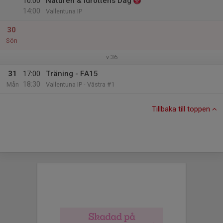
10:00
Naturen & Idrottens Dag
14:00
Vallentuna IP
30
Sön
v.36
31
17:00
Träning - FA15
18:30
Mån
Vallentuna IP - Västra #1
Tillbaka till toppen