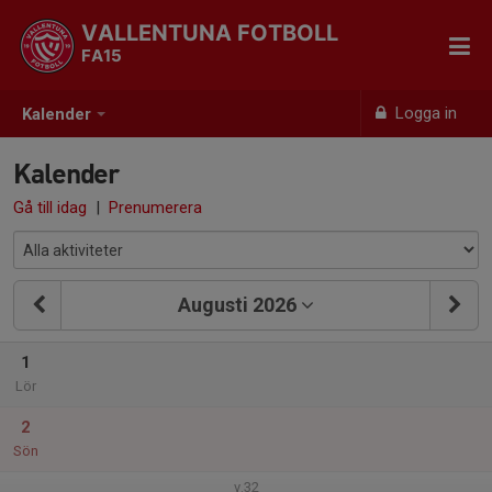
VALLENTUNA FOTBOLL
FA15
Logga in
Kalender
Kalender
Gå till idag
|
Prenumerera
Augusti 2026
1
Lör
2
Sön
v.32