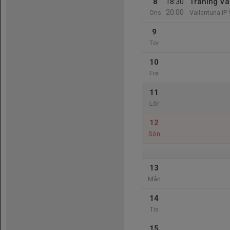
8
18:30
Träning Vä
20:00
Ons
Vallentuna IP
9
Tor
10
Fre
11
Lör
12
Sön
13
Mån
14
Tis
15