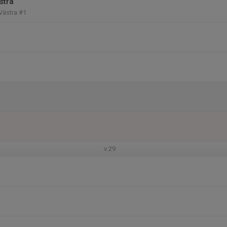
stra
 Västra #1
v.29