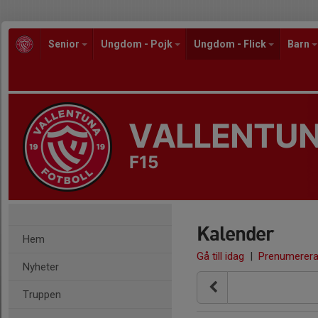
Senior
Ungdom - Pojk
Ungdom - Flick
Barn
VALLENTUN
F15
Kalender
Hem
Gå till idag
|
Prenumerer
Nyheter
Truppen