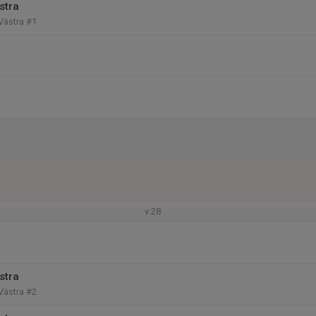
stra
 Västra #1
v.28
stra
 Västra #2