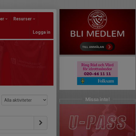
er
Resurser
Logga in
Missa inte!