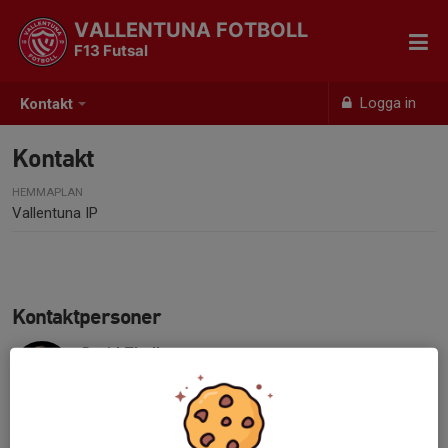
VALLENTUNA FOTBOLL
F13 Futsal
Logga in
Kontakt
Kontakt
HEMMAPLAN
Vallentuna IP
Kontaktpersoner
David Thell
Huvudtränare
073-818 16 00
david.thell@vallentunafotboll.se