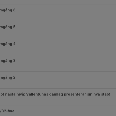
Omgång 6
Omgång 5
Omgång 4
Omgång 3
Omgång 2
t nästa nivå: Vallentunas damlag presenterar sin nya stab!
/32-final