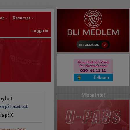
er
Resurser
Logga in
Missa inte!
nyhet
la på Facebook
la på X