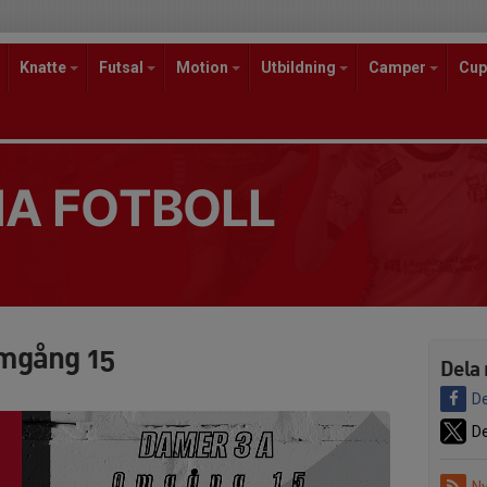
Knatte
Futsal
Motion
Utbildning
Camper
Cup
A FOTBOLL
mgång 15
Dela 
De
De