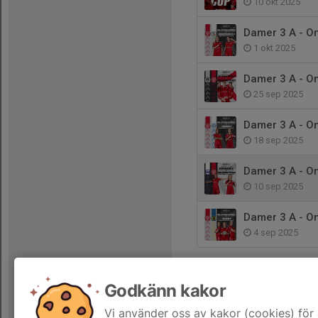
10 okt 2025
Damer 3 A - 
1 okt 2025
Damer 3 A - 
25 sep 2025
Damer 3 A - 
18 sep 2025
Damer 3 A - 
10 sep 2025
Damer 3 A - 
4 sep 2025
Godkänn kakor
Vi använder oss av kakor (cookies) för 