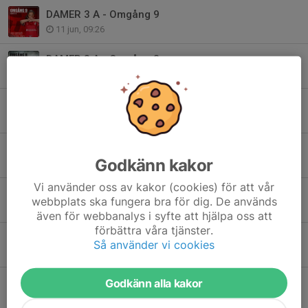
DAMER 3 A - Omgång 9
11 jun, 09:26
DAMER 3 A - Omgång 8
5 jun, 09:49
DAMER 3 A - Omgång 7
28 maj, 11:58
DAMER 3 A - Omgång 6
Godkänn kakor
21 maj, 10:42
Vi använder oss av kakor (cookies) för att vår
DAMER 3 A - Omgång 5
webbplats ska fungera bra för dig. De används
8 maj, 09:33
även för webbanalys i syfte att hjälpa oss att
förbättra våra tjänster.
DAMER 3 A - Omgång 4
Så använder vi cookies
1 maj, 22:43
DAMER 3 A - Omgång 3
Godkänn alla kakor
24 apr, 09:54