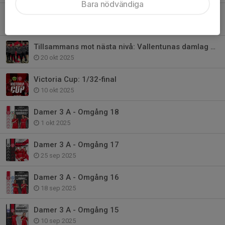
Bara nödvändiga
DAMER 3 A - Omgång 2
17 apr, 09:47
Tillsammans mot nästa nivå: Vallentunas damlag presenterar sin nya stab!
20 okt 2025
Victoria Cup: 1/32-final
10 okt 2025
Damer 3 A - Omgång 18
1 okt 2025
Damer 3 A - Omgång 17
25 sep 2025
Damer 3 A - Omgång 16
18 sep 2025
Damer 3 A - Omgång 15
10 sep 2025