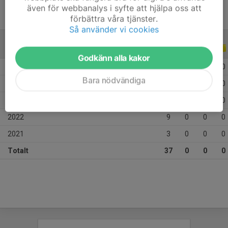
även för webbanalys i syfte att hjälpa oss att
förbättra våra tjänster.
Så använder vi cookies
ALLA SERIER
ALLA ÅR
Godkänn alla kakor
2025
2
0
0
0
Bara nödvändiga
2024
12
0
0
0
2023
11
0
0
0
2022
9
0
0
0
2021
3
0
0
0
Totalt
37
0
0
0