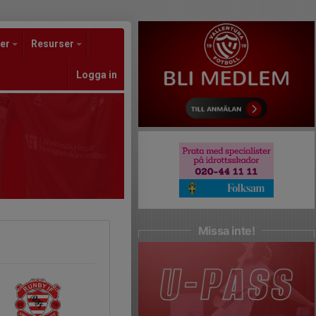
er
Resurser
Logga in
Missa inte!