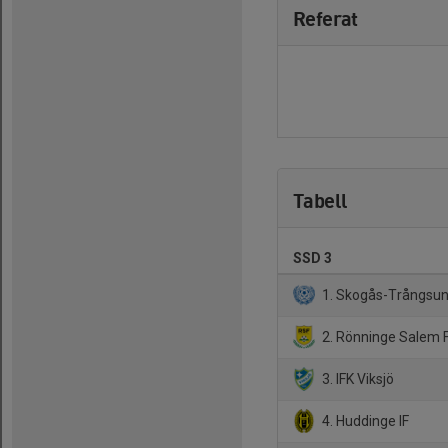
Referat
Tabell
SSD 3
1. Skogås-Trångsun
2. Rönninge Salem F
3. IFK Viksjö
4. Huddinge IF