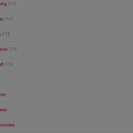
berg
, F19
an
, F19
n
, F19
vist
, F19
dt
, F19
röm
anin
Douchka