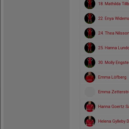
18. Mathilda Till
22. Enya Widem
24. Thea Nilsso
25. Hanna Lundq
30. Molly Engste
Emma Löfberg
Emma Zetterst
Hanna Goertz S
Helena Gylleby 