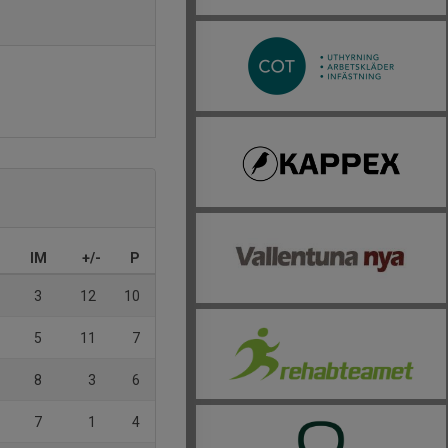
IM
+/-
P
3
12
10
5
11
7
8
3
6
7
1
4