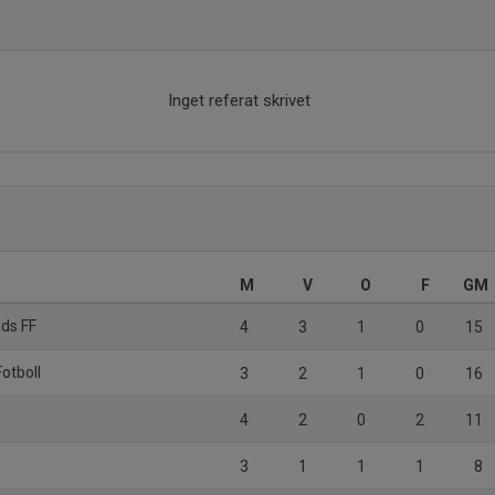
Inget referat skrivet
M
V
O
F
GM
ds FF
4
3
1
0
15
otboll
3
2
1
0
16
4
2
0
2
11
3
1
1
1
8