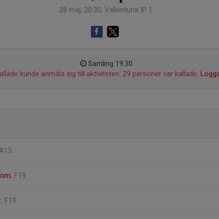
28 maj, 20:30, Vallentuna IP 1
Samling 19:30
llade kunde anmäla sig till aktiviteten. 29 personer var kallade.
Logga
FA15
tröm
, F19
r
, F19