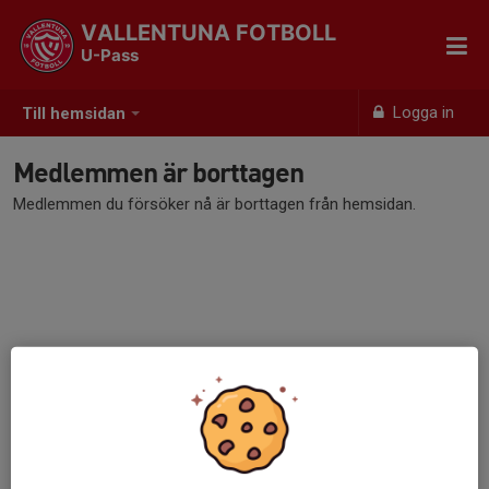
VALLENTUNA FOTBOLL
U-Pass
Logga in
Till hemsidan
Medlemmen är borttagen
Medlemmen du försöker nå är borttagen från hemsidan.