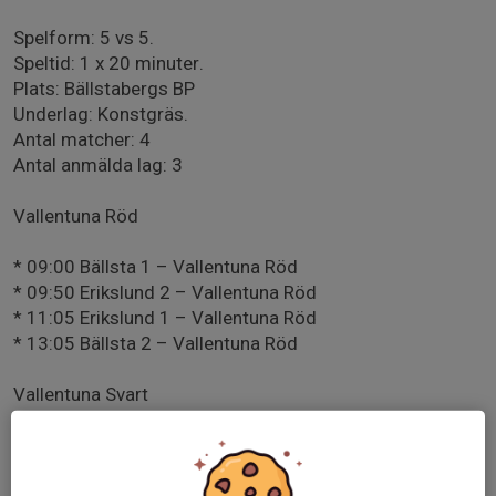
Spelform: 5 vs 5.
Speltid: 1 x 20 minuter.
Plats: Bällstabergs BP
Underlag: Konstgräs.
Antal matcher: 4
Antal anmälda lag: 3
Vallentuna Röd
* 09:00 Bällsta 1 – Vallentuna Röd
* 09:50 Erikslund 2 – Vallentuna Röd
* 11:05 Erikslund 1 – Vallentuna Röd
* 13:05 Bällsta 2 – Vallentuna Röd
Vallentuna Svart
* 09:25 Erikslund 1 – Vallentuna Svart
* 10:40 Bällsta 1 – Vallentuna Svart