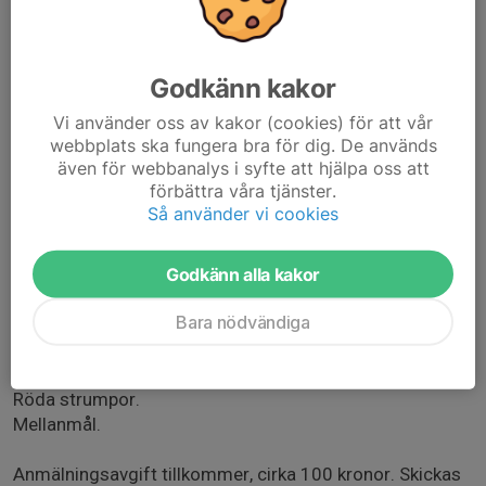
* 11:30 Bällsta 2 – Vallentuna Svart
* 12:40 Bällsta 3 – Vallentuna Svart
Vallentuna Vit
Godkänn kakor
Vi använder oss av kakor (cookies) för att vår
* 09:25 Bällsta 3 – Vallentuna Vit
webbplats ska fungera bra för dig. De används
* 10:40 Bällsta 2 – Vallentuna Vit
även för webbanalys i syfte att hjälpa oss att
* 12:15 Erikslund 1 – Vallentuna Vit
förbättra våra tjänster.
* 13:30 Bällsta 1 – Vallentuna Vit
Så använder vi cookies
Matchtröja finns för lån på plats.
Godkänn alla kakor
Ta med:
Bara nödvändiga
Skor.
Benskydd.
Svarta shorts.
Röda strumpor.
Mellanmål.
Anmälningsavgift tillkommer, cirka 100 kronor. Skickas