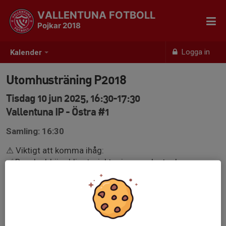
VALLENTUNA FOTBOLL
Pojkar 2018
Logga in
Kalender
Utomhusträning P2018
Tisdag 10 jun 2025, 16:30-17:30
Vallentuna IP - Östra #1
Samling: 16:30
⚠ Viktigt att komma ihåg:
✅ Benskydd är obligatoriskt – inga undantag!
💧 Ta alltid med vattenflaska.