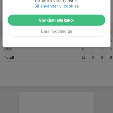
förbättra våra tjänster.
Så använder vi cookies
Godkänn alla kakor
Bara nödvändiga
ALLA SERIER
ALLA ÅR
2026
7
0
0
0
2025
18
0
0
0
Totalt
25
0
0
0