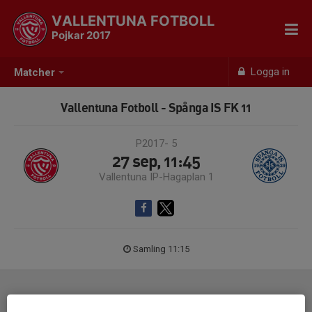
VALLENTUNA FOTBOLL
Pojkar 2017
Logga in
Matcher
Vallentuna Fotboll - Spånga IS FK 11
P2017- 5
27 sep, 11:45
Vallentuna IP-Hagaplan 1
Samling 11:15
Laguppställning