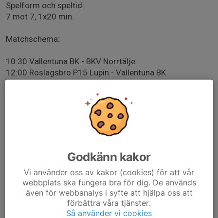
Spelform och speltid:
7 mot 7, 1x20 min.
Matchschema:
10:30 Vallentuna BK - BKV Norrtälje
12:00 Roslagsbro P15 Lupin - Vallentuna BK
14:00 Vallentuna BK - Rimbo IF Blå
15:00 Olands FF - Vallentuna BK
Det lovas regn så ta med kläder efter väder så killarna
kan hålla sig varma och torra mellan matcherna.
Se till att fylla på med mat innan vi värmer upp för första
Godkänn kakor
matchen och sedan under dagen. Glöm inte
Vi använder oss av kakor (cookies) för att vår
vattenflaska, benskydd, fotbollskor och det röda
webbplats ska fungera bra för dig. De används
matchstället.
även för webbanalys i syfte att hjälpa oss att
förbättra våra tjänster.
Deltagande sker till självkostnadspris ca 110 kr/spelare
Så använder vi cookies