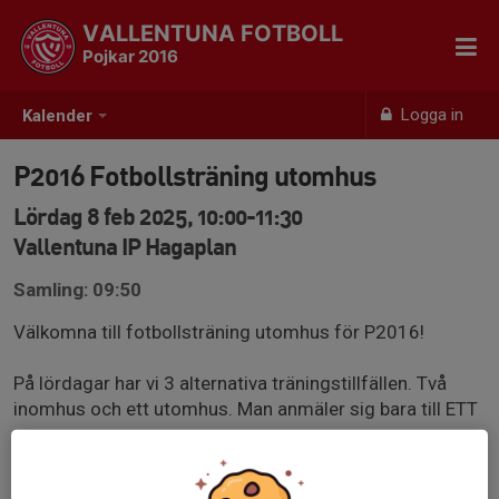
VALLENTUNA FOTBOLL
Pojkar 2016
Logga in
Kalender
P2016 Fotbollsträning utomhus
Lördag 8 feb 2025, 10:00-11:30
Vallentuna IP Hagaplan
Samling: 09:50
Välkomna till fotbollsträning utomhus för P2016!
På lördagar har vi 3 alternativa träningstillfällen. Två
inomhus och ett utomhus. Man anmäler sig bara till ETT
av passen.
Inomhuspassen har ett maxtak på antal deltagare. Det är