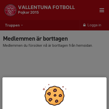
VALLENTUNA FOTBOLL
Pojkar 2015
Logga in
Truppen
Medlemmen är borttagen
Medlemmen du försöker nå är borttagen från hemsidan.