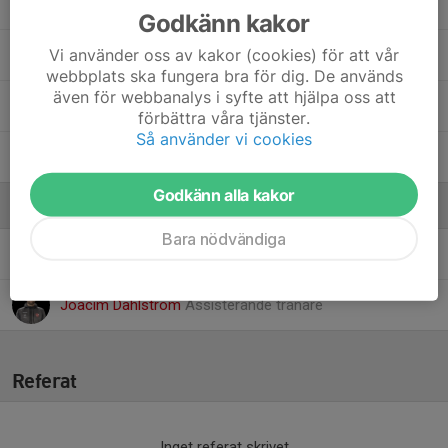
Love Berglund
Godkänn kakor
Vi använder oss av kakor (cookies) för att vår
Lucas Amaha
webbplats ska fungera bra för dig. De används
även för webbanalys i syfte att hjälpa oss att
Theo Lindersson
förbättra våra tjänster.
Så använder vi cookies
William Jägerholm
Godkänn alla kakor
Ledare
Bara nödvändiga
Andreas Blomquist
Assisterande tränare
Joacim Dahlström
Assisterande tränare
Referat
Inget referat skrivet