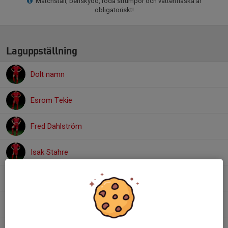
Matchställ, benskydd, röda strumpor och vattenflaska är
obligatoriskt!
Laguppställning
Dolt namn
Esrom Tekie
Fred Dahlström
Isak Stahre
James Blomquist Bodin
Jason Kajle