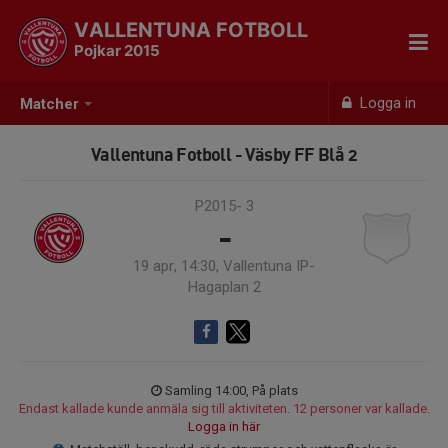
VALLENTUNA FOTBOLL
Pojkar 2015
Logga in
Matcher
Vallentuna Fotboll - Väsby FF Blå 2
P2015- 3
-
19 apr, 14:30, Vallentuna IP-
Hagaplan 2
Samling 14:00, På plats
Endast kallade kunde anmäla sig till aktiviteten. 12 personer var kallade.
Logga in här