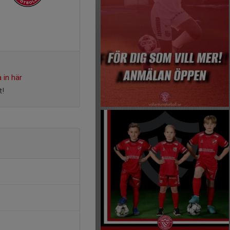
 in här
t!