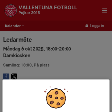
VALLENTUNA FOTBOLL
Pojkar 2015
Logga in
Kalender
Ledarmöte
Måndag 6 okt 2025, 18:00-20:00
Damkiosken
Samling: 18:00, På plats