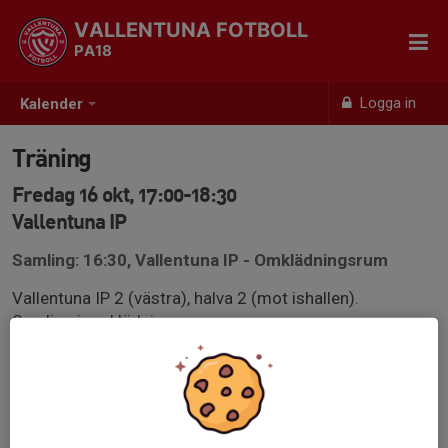
VALLENTUNA FOTBOLL
PA18
Logga in
Kalender
Träning
Fredag 16 okt, 17:00-18:30
Vallentuna IP
Samling: 16:30, Vallentuna IP - Omklädningsrum
Vallentuna IP 2 (västra), halva 2 (mot ishallen).
Samling i omklädningsrum.