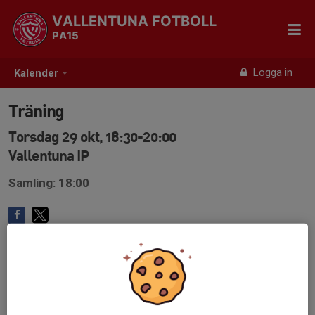
VALLENTUNA FOTBOLL
PA15
Logga in
Kalender
Träning
Torsdag 29 okt, 18:30-20:00
Vallentuna IP
Samling: 18:00