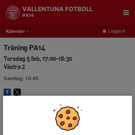
VALLENTUNA FOTBOLL
PA14
Logga in
Kalender
Träning PA14
Torsdag 5 feb, 17:00-18:30
Västra 2
Samling: 16:45