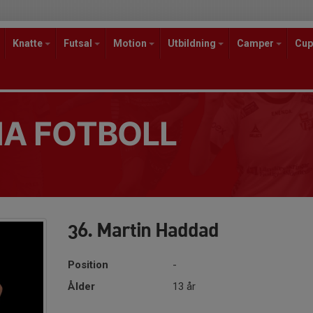
Knatte
Futsal
Motion
Utbildning
Camper
Cup
A FOTBOLL
36. Martin Haddad
Position
-
Ålder
13 år