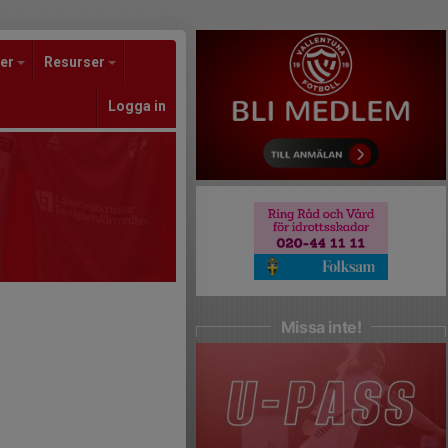
er
Resurser
Logga in
Missa inte!