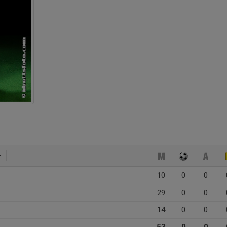
10
0
0
29
0
0
14
0
0