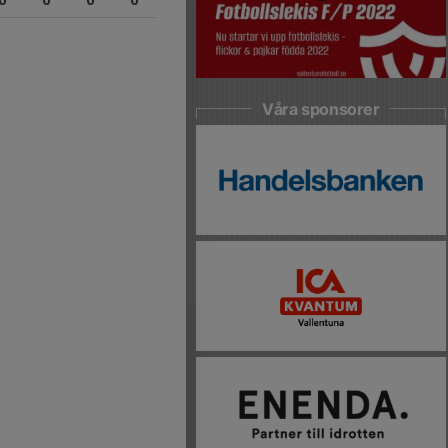
0
0
0
0
Våra sponsorer