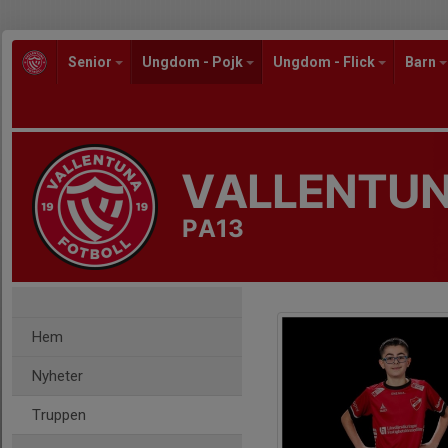
Senior
Ungdom - Pojk
Ungdom - Flick
Barn
VALLENTUN
PA13
Hem
Nyheter
Truppen